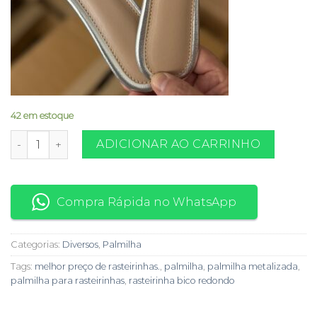
42 em estoque
Palmilha confort prata metalizada com taloneira - preço por
ADICIONAR AO CARRINHO
Compra Rápida no WhatsApp
Categorias:
Diversos
,
Palmilha
Tags:
melhor preço de rasteirinhas.
,
palmilha
,
palmilha metalizada
,
palmilha para rasteirinhas
,
rasteirinha bico redondo