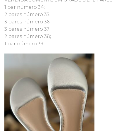
1 par número 34;
2 pares número 35;
3 pares número 36;
3 pares número 37;
2 pares número 38;
1 par número 39.