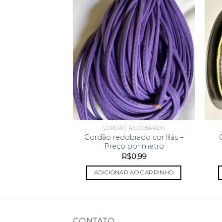
REDOBRADO
CORDÃO REDOBRADO
rado sintético
Cordão redobrado cor lilás –
eço por Metro
Preço por metro
0,99
R$
0,99
 AO CARRINHO
ADICIONAR AO CARRINHO
CONTATO