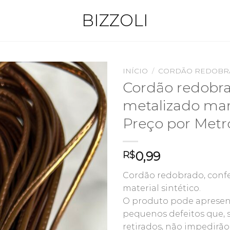
BIZZOLI
INÍCIO
/
CORDÃO REDOBR
Cordão redobr
metalizado ma
Preço por Metr
0,99
R$
Cordão redobrado, conf
material sintético.
O produto pode apresen
pequenos defeitos que,
retirados, não impedirão