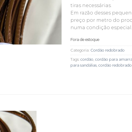
tiras necessárias.
Em razão desses pequeno
preço por metro do prod
numa condição especial
Fora de estoque
Categoria:
Cordão redobrado
Tags:
cordão
,
cordão para amarra
para sandálias
,
cordão redobrado