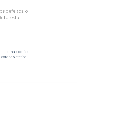
s defeitos, o
uto, está
.
r a perna
,
cordão
,
cordão sintético