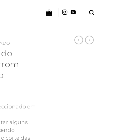
ADO
ado
rrom –
o
eccionado em
tar alguns
 sendo
 o corte das