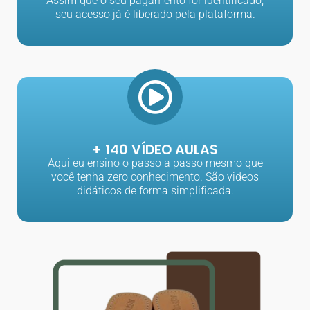
Assim que o seu pagamento for identificado,
seu acesso já é liberado pela plataforma.
+ 140 VÍDEO AULAS
Aqui eu ensino o passo a passo mesmo que
você tenha zero conhecimento. São videos
didáticos de forma simplificada.