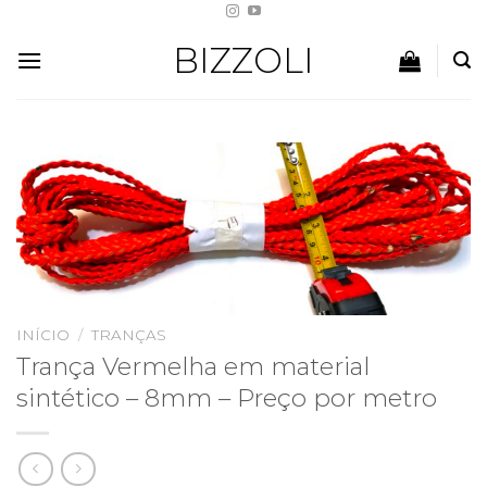
Skip
to
BIZZOLI
content
INÍCIO
/
TRANÇAS
Trança Vermelha em material
sintético – 8mm – Preço por metro