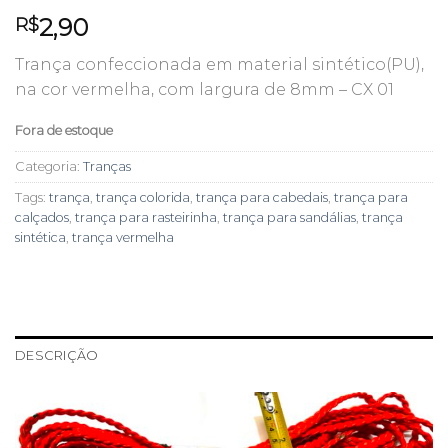
2,90
R$
Trança confeccionada em material sintético(PU),
na cor vermelha, com largura de 8mm – CX 01
Fora de estoque
Categoria:
Tranças
Tags:
trança
,
trança colorida
,
trança para cabedais
,
trança para
calçados
,
trança para rasteirinha
,
trança para sandálias
,
trança
sintética
,
trança vermelha
DESCRIÇÃO