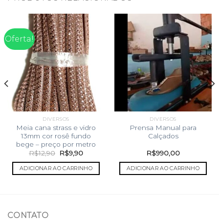
Oferta!
DIVERSOS
DIVERSOS
Meia cana strass e vidro
Prensa Manual para
13mm cor rosê fundo
Calçados
bege – preço por metro
O
O
R$
12,90
R$
9,90
R$
990,00
preço
preço
original
atual
ADICIONAR AO CARRINHO
ADICIONAR AO CARRINHO
era:
é:
R$12,90.
R$9,90.
CONTATO