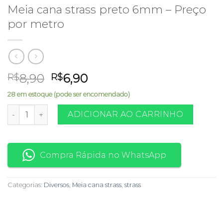
Meia cana strass preto 6mm – Preço
por metro
O
O
8,90
6,90
R$
R$
preço
preço
28 em estoque (pode ser encomendado)
original
atual
Meia cana strass preto 6mm - Preço por metro quantidade
era:
é:
ADICIONAR AO CARRINHO
R$8,90.
R$6,90.
Compra Rápida no WhatsApp
Categorias:
Diversos
,
Meia cana strass
,
strass