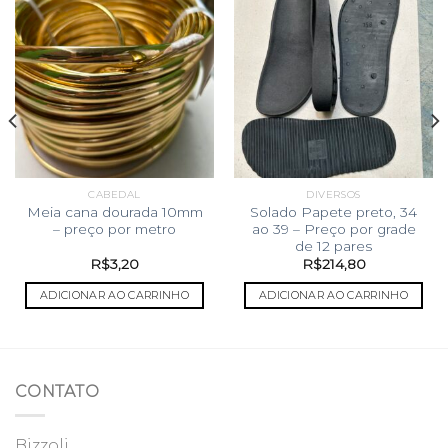
CABEDAL
DIVERSOS
Meia cana dourada 10mm
Solado Papete preto, 34
– preço por metro
ao 39 – Preço por grade
de 12 pares
R$
3,20
R$
214,80
ADICIONAR AO CARRINHO
ADICIONAR AO CARRINHO
.
CONTATO
Bizzoli