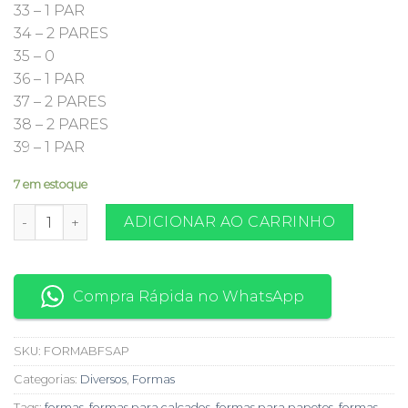
33 – 1 PAR
34 – 2 PARES
35 – 0
36 – 1 PAR
37 – 2 PARES
38 – 2 PARES
39 – 1 PAR
7 em estoque
Formas (usadas) para sapatilha bico fino ref 55704/1 - Preço 
ADICIONAR AO CARRINHO
Compra Rápida no WhatsApp
SKU:
FORMABFSAP
Categorias:
Diversos
,
Formas
Tags:
formas
,
formas para calçados
,
formas para papetes
,
formas