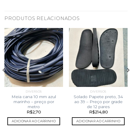
PRODUTOS RELACIONADOS
DIVERSOS
DIVERSOS
Meia cana 10 mm azul
Solado Papete preto, 34
marinho – preço por
ao 39 – Preço por grade
metro
de 12 pares
R$
2,70
R$
214,80
ADICIONAR AO CARRINHO
ADICIONAR AO CARRINHO