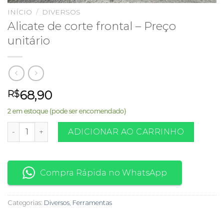
INÍCIO
/
DIVERSOS
Alicate de corte frontal – Preço
unitário
68,90
R$
2 em estoque (pode ser encomendado)
Alicate de corte frontal - Preço unitário quantidade
ADICIONAR AO CARRINHO
Compra Rápida no WhatsApp
Categorias:
Diversos
,
Ferramentas