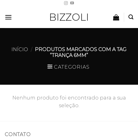
Skip
to
BIZZOLI
content
INÍCIO
/
PRODUTOS MARCADOS COM A TAG
“TRANÇA 6MM”
CATEGORIAS
Nenhum produto foi encontrado para a sua
seleção.
CONTATO